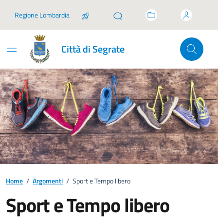
Vai ai contenuti
Vai al footer
Regione Lombardia
Città di Segrate
Home
/
Argomenti
/
Sport e Tempo libero
Sport e Tempo libero