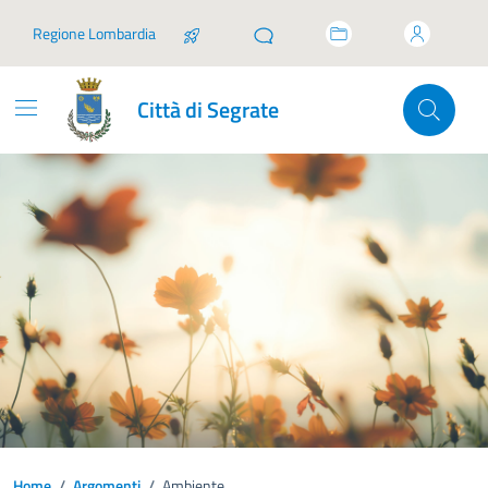
Vai ai contenuti
Vai al footer
Regione Lombardia
Città di Segrate
Home
/
Argomenti
/
Ambiente