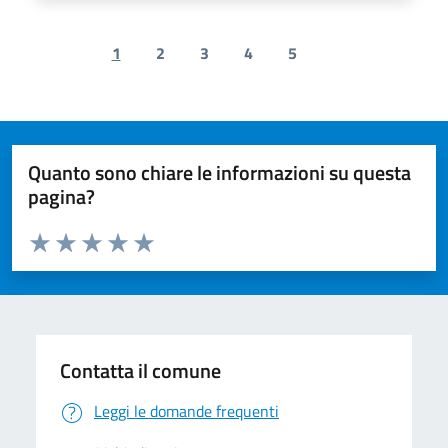
1
2
3
4
5
Previous page
Next page
Quanto sono chiare le informazioni su questa
pagina?
Valuta da 1 a 5 stelle la pagina
Valuta 1 stelle su 5
Valuta 2 stelle su 5
Valuta 3 stelle su 5
Valuta 4 stelle su 5
Valuta 5 stelle su 5
Contatta il comune
Leggi le domande frequenti