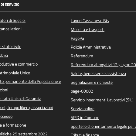
DI SERVIZIO
atori di Seggio:
Lavori Cassanese Bis
/cancellazioni
Mobilità e trasporti
PagoPa
 stato civile
Polizia Amministrativa
blici
Referendum
roduttive e commercio
Referendum abrogativi 12 giugno 2
trimoniale Unico
Salute, benessere e assistenza
o permanente della Popolazione e
Segnalazioni e richieste
zioni
page-00002
itato Unico di Garanzia
Servizio Inserimenti Lavorativi (SIL)
port, tempo libero, associazioni
Servizi online
 Accesso
SPID in Comune
e e formazione
Sportello di orientamento legale per c
Politiche 25 settembre 2022
Tributi e finanze