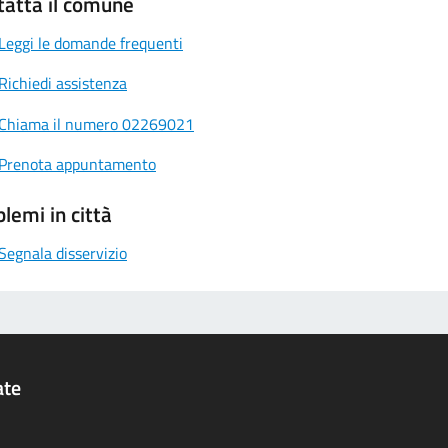
tatta il comune
Leggi le domande frequenti
Richiedi assistenza
Chiama il numero 02269021
Prenota appuntamento
lemi in città
Segnala disservizio
ate