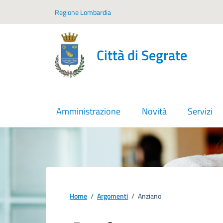
Vai ai contenuti
Vai al footer
Regione Lombardia
Città di Segrate
Amministrazione
Novità
Servizi
Home
/
Argomenti
/
Anziano