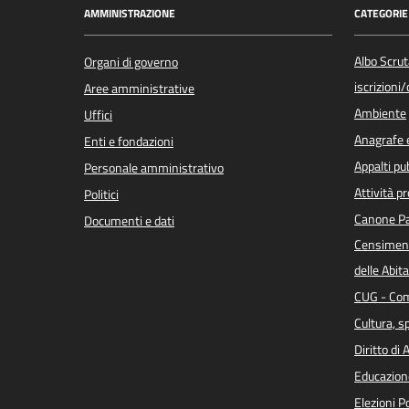
AMMINISTRAZIONE
CATEGORIE 
Albo Scrut
Organi di governo
iscrizioni
Aree amministrative
Ambiente
Uffici
Anagrafe e
Enti e fondazioni
Appalti pub
Personale amministrativo
Attività p
Politici
Canone Pa
Documenti e dati
Censiment
delle Abita
CUG - Com
Cultura, s
Diritto di
Educazion
Elezioni 