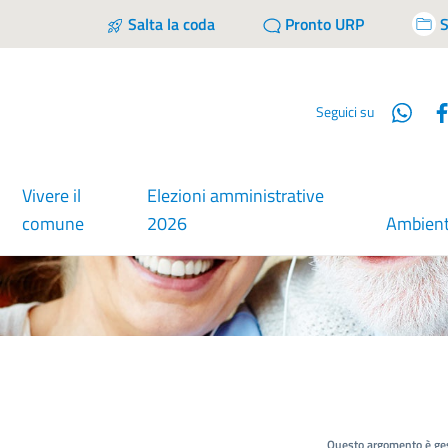
Salta la coda
Pronto URP
S
Wha
Seguici su
Vivere il
Elezioni amministrative
comune
2026
Ambien
Questo argomento è ges