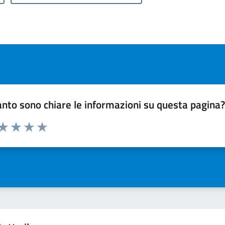
nto sono chiare le informazioni su questa pagina
 da 1 a 5 stelle la pagina
ta 1 stelle su 5
Valuta 2 stelle su 5
Valuta 3 stelle su 5
Valuta 4 stelle su 5
Valuta 5 stelle su 5