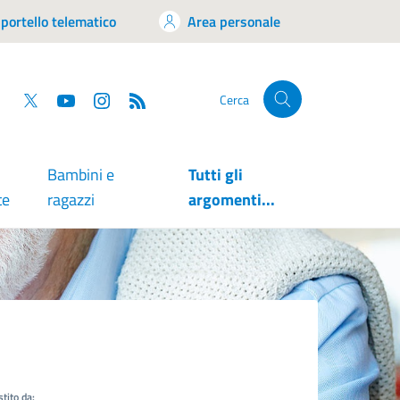
portello telematico
Area personale
tsapp
Facebook
Twitter
YouTube
RSS
Cerca
Bambini e
Tutti gli
te
ragazzi
argomenti...
tito da: