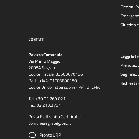
Elezioni 
Emergenz
Giustizia 
CONTATTI
Palazzo Comunale
Leggi le F
Via Primo Maggio
Prenotaz
20054 Segrate
Codice Fiscale: 83503670156
Segnalazio
Partita IVA: 01703890150
Richiesta 
Codice Unico Fatturazione (IPA): UFLPIA
Tel: +39.02.269.021
Fax: 02.213.3751
Posta Elettronica Certificata:
comunesegrate@pec.it
Pronto URP