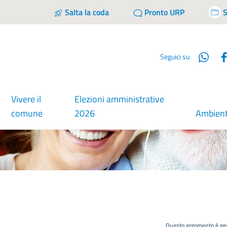
Salta la coda
Pronto URP
S
Wha
Seguici su
Vivere il
Elezioni amministrative
comune
2026
Ambien
Questo argomento è ges