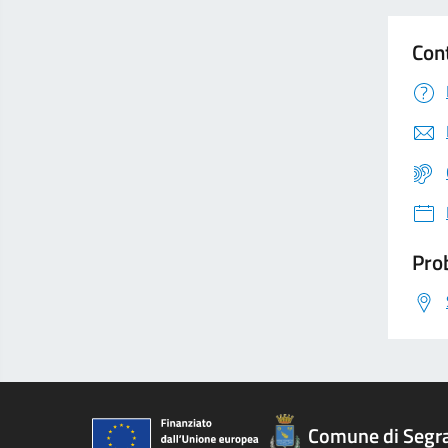
Con
Prob
Comune di Segr