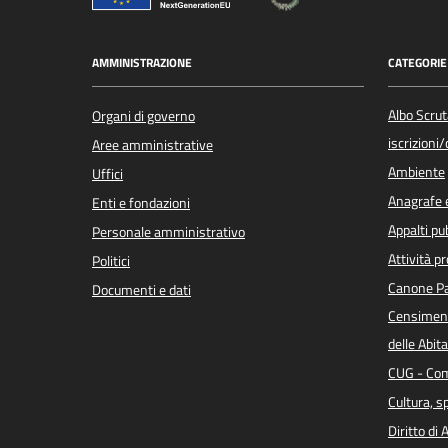
AMMINISTRAZIONE
CATEGORIE 
Albo Scrut
Organi di governo
iscrizioni
Aree amministrative
Ambiente
Uffici
Anagrafe e
Enti e fondazioni
Appalti pub
Personale amministrativo
Attività p
Politici
Canone Pa
Documenti e dati
Censiment
delle Abita
CUG - Com
Cultura, s
Diritto di