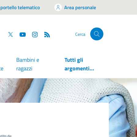
portello telematico
Area personale
tsapp
Facebook
Twitter
YouTube
RSS
Cerca
Bambini e
Tutti gli
te
ragazzi
argomenti...
tito da: