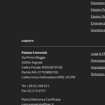
Educazion
Elezioni 
Elezioni 
Emergenz
Giustizia 
CONTATTI
Palazzo Comunale
Leggi le F
Via Primo Maggio
Prenotaz
20054 Segrate
Codice Fiscale: 83503670156
Segnalazio
Partita IVA: 01703890150
Richiesta 
Codice Unico Fatturazione (IPA): UFLPIA
Tel: +39.02.269.021
Fax: 02.213.3751
Posta Elettronica Certificata:
comunesegrate@pec.it