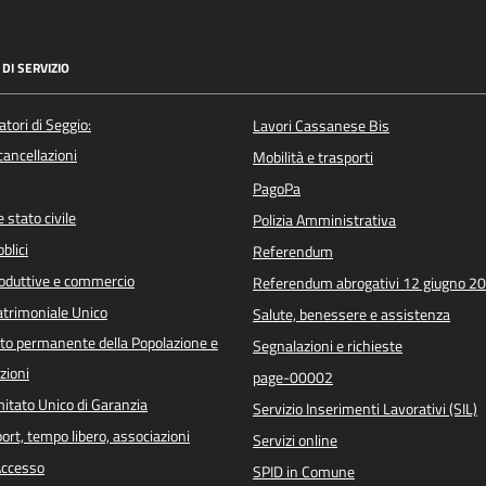
DI SERVIZIO
atori di Seggio:
Lavori Cassanese Bis
/cancellazioni
Mobilità e trasporti
PagoPa
 stato civile
Polizia Amministrativa
blici
Referendum
roduttive e commercio
Referendum abrogativi 12 giugno 2
trimoniale Unico
Salute, benessere e assistenza
o permanente della Popolazione e
Segnalazioni e richieste
zioni
page-00002
itato Unico di Garanzia
Servizio Inserimenti Lavorativi (SIL)
port, tempo libero, associazioni
Servizi online
 Accesso
SPID in Comune