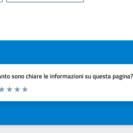
nto sono chiare le informazioni su questa pagina
 da 1 a 5 stelle la pagina
ta 1 stelle su 5
Valuta 2 stelle su 5
Valuta 3 stelle su 5
Valuta 4 stelle su 5
Valuta 5 stelle su 5