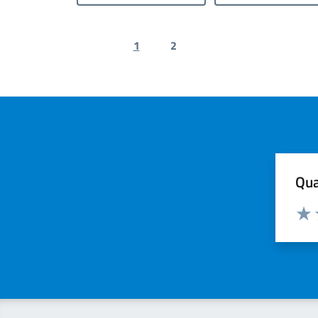
1
2
Previous page
Next page
Qua
Valuta
Valu