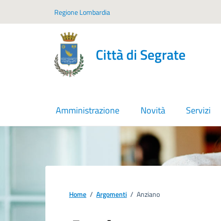
Vai ai contenuti
Vai al footer
Regione Lombardia
Città di Segrate
Amministrazione
Novità
Servizi
Home
/
Argomenti
/
Anziano