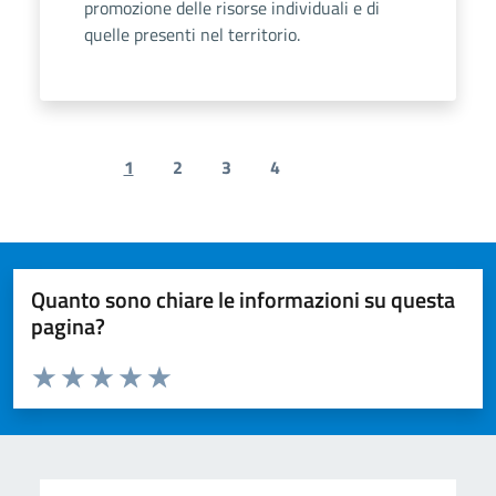
promozione delle risorse individuali e di
quelle presenti nel territorio.
1
2
3
4
Previous page
Next page
Quanto sono chiare le informazioni su questa
pagina?
Valuta da 1 a 5 stelle la pagina
Valuta 1 stelle su 5
Valuta 2 stelle su 5
Valuta 3 stelle su 5
Valuta 4 stelle su 5
Valuta 5 stelle su 5