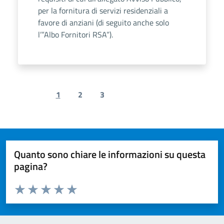
per la fornitura di servizi residenziali a
favore di anziani (di seguito anche solo
l’”Albo Fornitori RSA”).
1
2
3
Previous page
Next page
Quanto sono chiare le informazioni su questa
pagina?
Valuta da 1 a 5 stelle la pagina
Valuta 1 stelle su 5
Valuta 2 stelle su 5
Valuta 3 stelle su 5
Valuta 4 stelle su 5
Valuta 5 stelle su 5