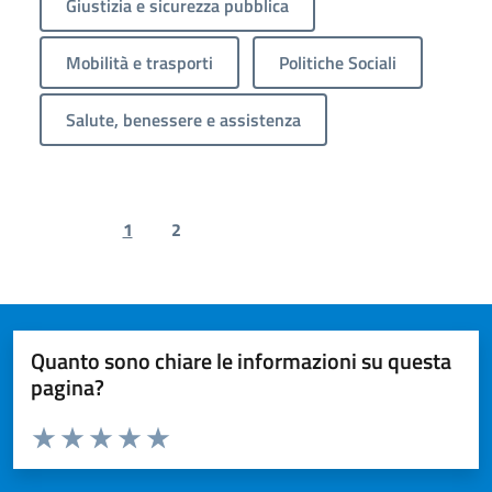
Giustizia e sicurezza pubblica
Mobilità e trasporti
Politiche Sociali
Salute, benessere e assistenza
1
2
Previous page
Next page
Quanto sono chiare le informazioni su questa
pagina?
Valuta da 1 a 5 stelle la pagina
Valuta 1 stelle su 5
Valuta 2 stelle su 5
Valuta 3 stelle su 5
Valuta 4 stelle su 5
Valuta 5 stelle su 5