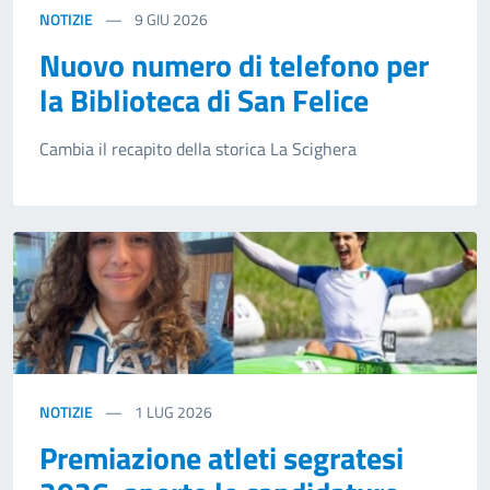
NOTIZIE
9
GIU 2026
Nuovo numero di telefono per
la Biblioteca di San Felice
Cambia il recapito della storica La Scighera
NOTIZIE
1
LUG 2026
Premiazione atleti segratesi