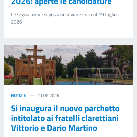
2026: aperte le candidature
Le segnalazioni si possono inviare entro il 19 luglio
2026
NOTIZIE
1
LUG 2026
Si inaugura il nuovo parchetto
intitolato ai fratelli clarettiani
Vittorio e Dario Martino