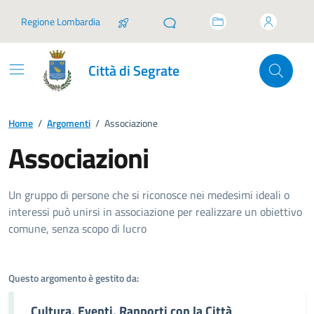
Vai ai contenuti
Vai al footer
Regione Lombardia
Città di Segrate
Home
/
Argomenti
/
Associazione
Associazioni
Dettagli dell'argomento
Un gruppo di persone che si riconosce nei medesimi ideali o
interessi può unirsi in associazione per realizzare un obiettivo
comune, senza scopo di lucro
Questo argomento è gestito da:
Cultura, Eventi, Rapporti con la Città