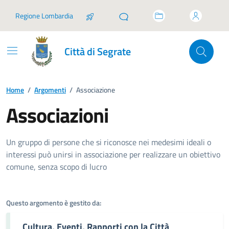
Vai ai contenuti
Vai al footer
Regione Lombardia
Città di Segrate
Home
/
Argomenti
/
Associazione
Associazioni
Dettagli dell'argomento
Un gruppo di persone che si riconosce nei medesimi ideali o
interessi può unirsi in associazione per realizzare un obiettivo
comune, senza scopo di lucro
Questo argomento è gestito da:
Cultura, Eventi, Rapporti con la Città