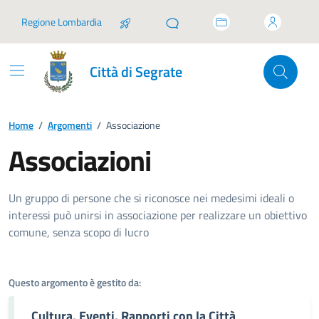
Vai ai contenuti
Vai al footer
Regione Lombardia
Città di Segrate
Home
/
Argomenti
/
Associazione
Associazioni
Dettagli dell'argomento
Un gruppo di persone che si riconosce nei medesimi ideali o
interessi può unirsi in associazione per realizzare un obiettivo
comune, senza scopo di lucro
Questo argomento è gestito da:
Cultura, Eventi, Rapporti con la Città