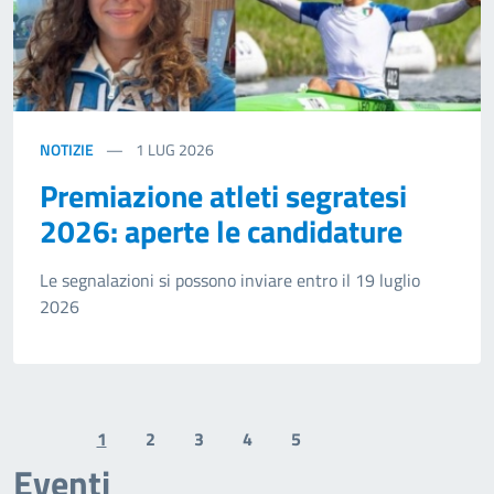
NOTIZIE
1
LUG 2026
Premiazione atleti segratesi
2026: aperte le candidature
Le segnalazioni si possono inviare entro il 19 luglio
2026
1
2
3
4
5
Previous page
Next page
Eventi