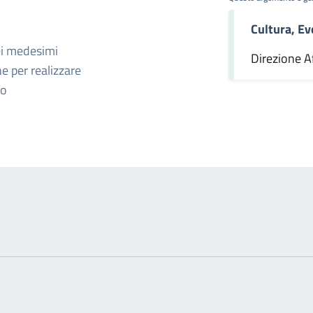
Cultura, Ev
omento
ei medesimi
Direzione Af
ne per realizzare
ro