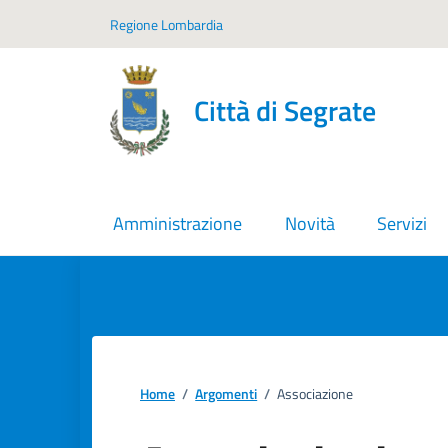
Vai ai contenuti
Vai al footer
Regione Lombardia
Città di Segrate
Amministrazione
Novità
Servizi
Home
/
Argomenti
/
Associazione