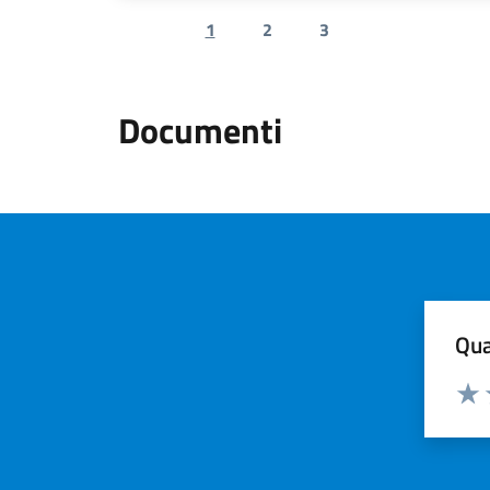
1
2
3
Previous page
Next page
Documenti
Qua
Valuta
Valu