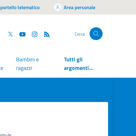
portello telematico
Area personale
tsapp
Facebook
Twitter
YouTube
RSS
Cerca
Bambini e
Tutti gli
te
ragazzi
argomenti...
tito da: