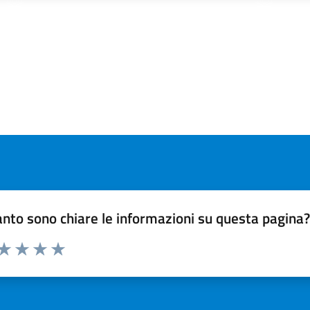
nto sono chiare le informazioni su questa pagina
 da 1 a 5 stelle la pagina
ta 1 stelle su 5
Valuta 2 stelle su 5
Valuta 3 stelle su 5
Valuta 4 stelle su 5
Valuta 5 stelle su 5