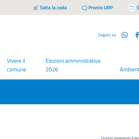
Salta la coda
Pronto URP
S
Wha
Seguici su
Vivere il
Elezioni amministrative
comune
2026
Ambien
Questo argomento è ges