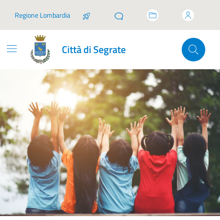
Vai ai contenuti
Vai al footer
Regione Lombardia
Città di Segrate