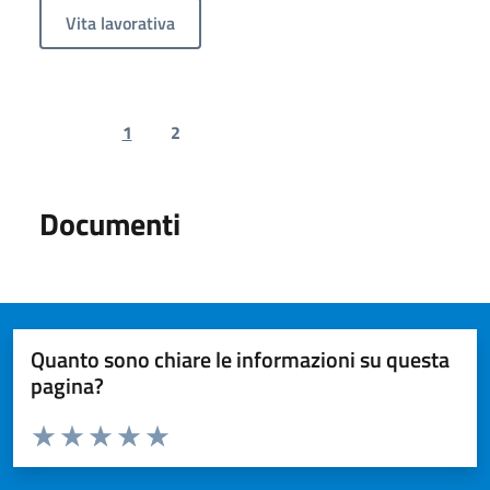
Vita lavorativa
1
2
Previous page
Next page
Documenti
Quanto sono chiare le informazioni su questa
pagina?
Valuta da 1 a 5 stelle la pagina
Valuta 1 stelle su 5
Valuta 2 stelle su 5
Valuta 3 stelle su 5
Valuta 4 stelle su 5
Valuta 5 stelle su 5