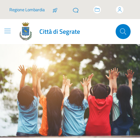
Vai ai contenuti
Vai al footer
Regione Lombardia
Città di Segrate