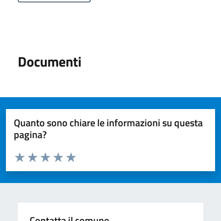
Documenti
Quanto sono chiare le informazioni su questa
pagina?
Valuta da 1 a 5 stelle la pagina
Valuta 1 stelle su 5
Valuta 2 stelle su 5
Valuta 3 stelle su 5
Valuta 4 stelle su 5
Valuta 5 stelle su 5
Contatta il comune