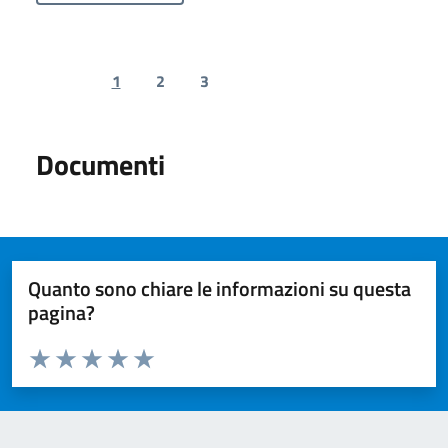
1
2
3
Previous page
Next page
Documenti
Quanto sono chiare le informazioni su questa
pagina?
Valuta da 1 a 5 stelle la pagina
Valuta 1 stelle su 5
Valuta 2 stelle su 5
Valuta 3 stelle su 5
Valuta 4 stelle su 5
Valuta 5 stelle su 5