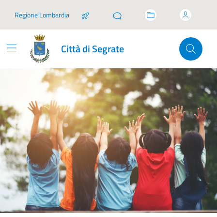
Vai ai contenuti
Vai al footer
Regione Lombardia
Città di Segrate