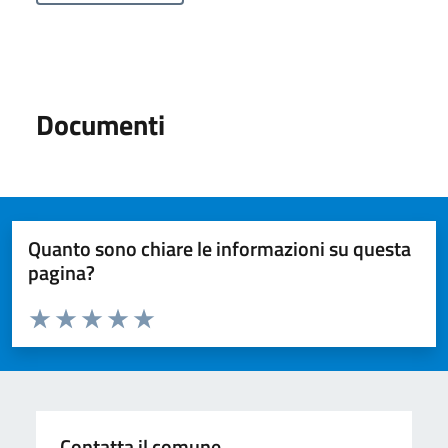
Documenti
Quanto sono chiare le informazioni su questa
pagina?
Valuta da 1 a 5 stelle la pagina
Valuta 1 stelle su 5
Valuta 2 stelle su 5
Valuta 3 stelle su 5
Valuta 4 stelle su 5
Valuta 5 stelle su 5
Contatta il comune