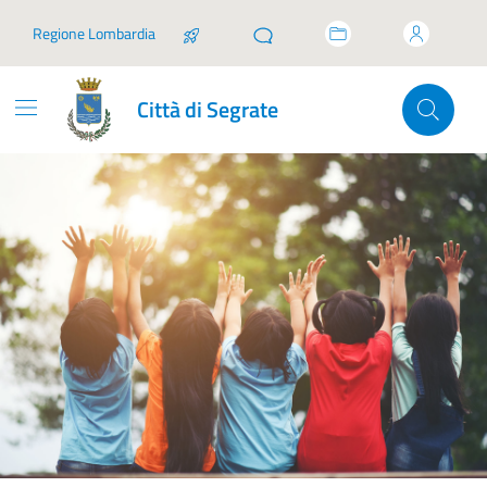
Vai ai contenuti
Vai al footer
Regione Lombardia
Città di Segrate