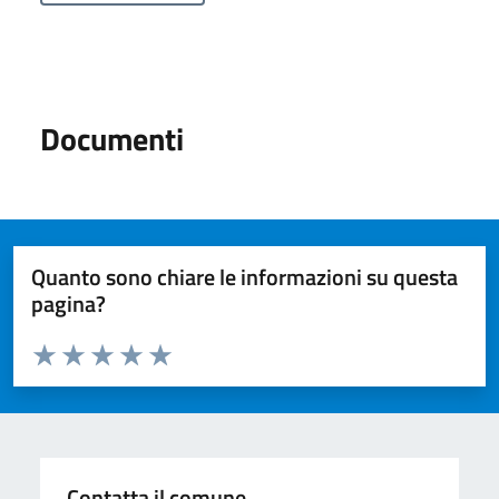
Documenti
Quanto sono chiare le informazioni su questa
pagina?
Valuta da 1 a 5 stelle la pagina
Valuta 1 stelle su 5
Valuta 2 stelle su 5
Valuta 3 stelle su 5
Valuta 4 stelle su 5
Valuta 5 stelle su 5
Contatta il comune