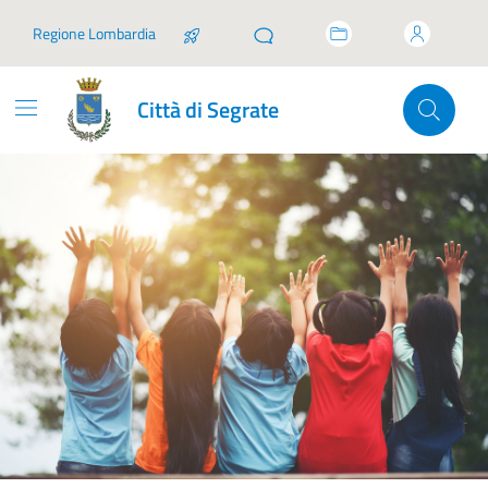
Vai ai contenuti
Vai al footer
Regione Lombardia
Città di Segrate