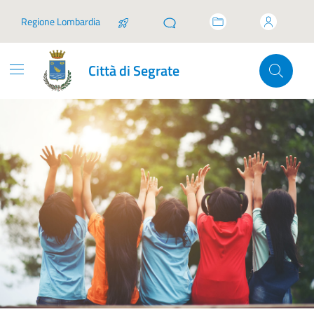
Vai ai contenuti
Vai al footer
Regione Lombardia
Città di Segrate