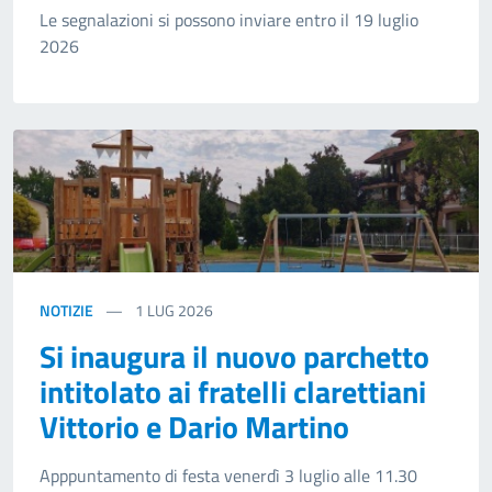
Le segnalazioni si possono inviare entro il 19 luglio
2026
NOTIZIE
1
LUG 2026
Si inaugura il nuovo parchetto
intitolato ai fratelli clarettiani
Vittorio e Dario Martino
Apppuntamento di festa venerdì 3 luglio alle 11.30