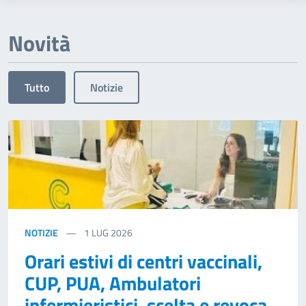
Novità
Tutto
Notizie
NOTIZIE
1
LUG 2026
Orari estivi di centri vaccinali,
CUP, PUA, Ambulatori
infermieristici, scelta e revoca