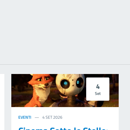
ext page
4
Set
EVENTI
4
SET 2026