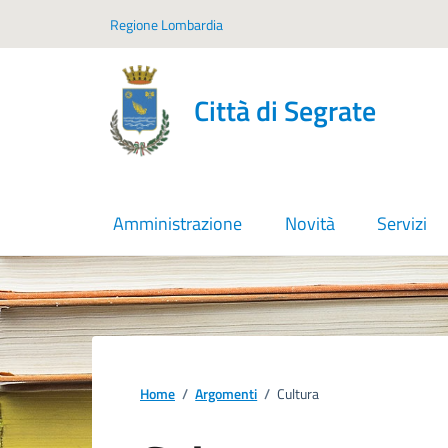
Vai ai contenuti
Vai al footer
Regione Lombardia
Città di Segrate
Amministrazione
Novità
Servizi
Home
/
Argomenti
/
Cultura