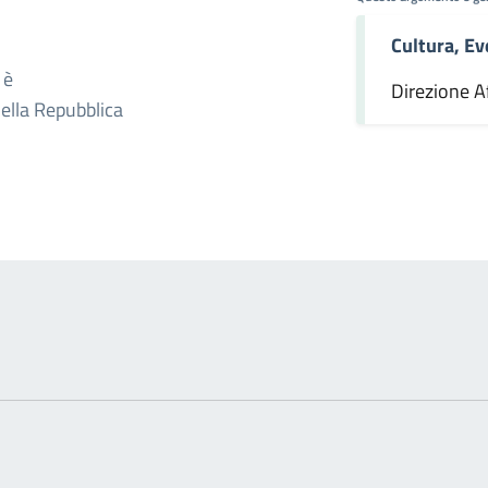
Cultura, Ev
omento
 è
Direzione Af
della Repubblica