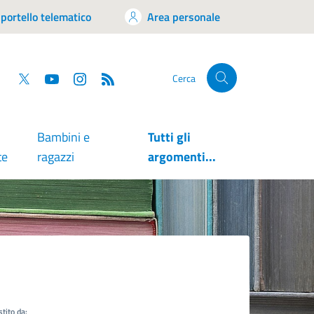
portello telematico
Area personale
tsapp
Facebook
Twitter
YouTube
RSS
Cerca
Bambini e
Tutti gli
te
ragazzi
argomenti...
tito da: