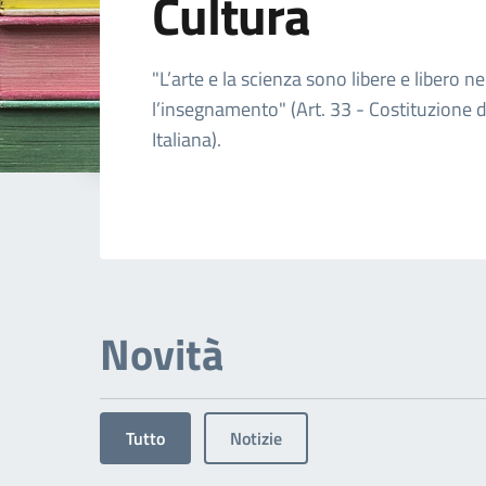
Cultura
Dettagli dell'arg
"L’arte e la scienza sono libere e libero ne
l’insegnamento" (Art. 33 - Costituzione 
Italiana).
Novità
Tutto
Notizie