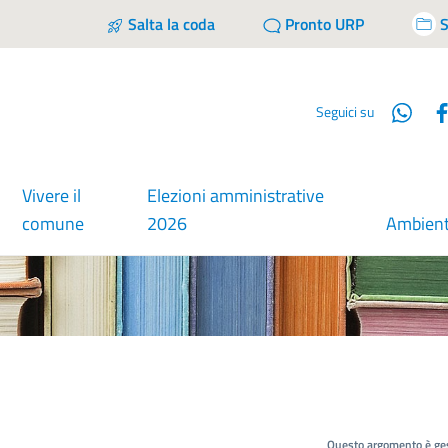
Salta la coda
Pronto URP
S
Wha
Seguici su
Vivere il
Elezioni amministrative
comune
2026
Ambien
Questo argomento è ges