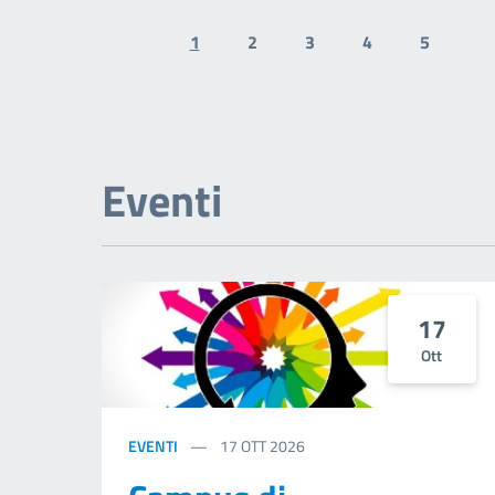
1
2
3
4
5
Previous page
N
Eventi
17
Ott
EVENTI
17
OTT 2026