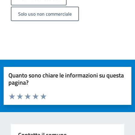
Solo uso non commerciale
Quanto sono chiare le informazioni su questa
pagina?
Valuta da 1 a 5 stelle la pagina
Valuta 1 stelle su 5
Valuta 2 stelle su 5
Valuta 3 stelle su 5
Valuta 4 stelle su 5
Valuta 5 stelle su 5
Contatta il comune