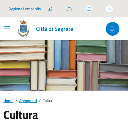
Vai ai contenuti
Vai al footer
Regione Lombardia
Città di Segrate
Home
/
Argomenti
/
Cultura
Cultura