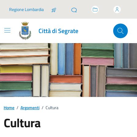
Vai ai contenuti
Vai al footer
Regione Lombardia
Città di Segrate
Home
/
Argomenti
/
Cultura
Cultura