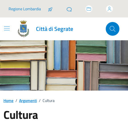
Vai ai contenuti
Vai al footer
Regione Lombardia
Città di Segrate
Home
/
Argomenti
/
Cultura
Cultura