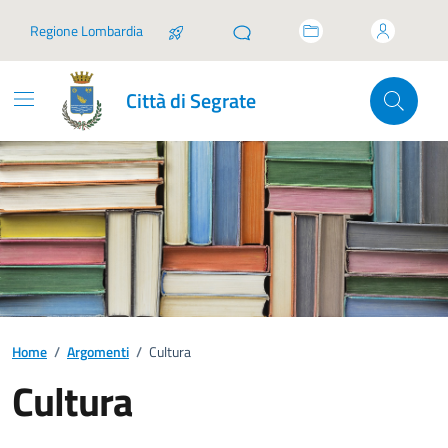
Vai ai contenuti
Vai al footer
Regione Lombardia
Città di Segrate
Home
/
Argomenti
/
Cultura
Cultura