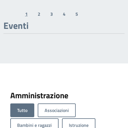
1
2
3
4
5
Previous page
Next page
Eventi
Amministrazione
Tutto
Associazioni
Bambini e ragazzi
Istruzione