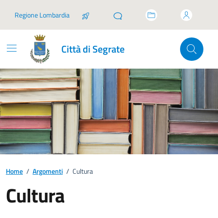
Vai ai contenuti
Vai al footer
Regione Lombardia
Città di Segrate
Home
/
Argomenti
/
Cultura
Cultura