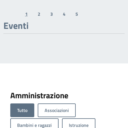
1
2
3
4
5
Previous page
Next page
Eventi
Amministrazione
Tutto
Associazioni
Bambini e ragazzi
Istruzione