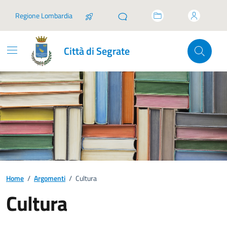
Vai ai contenuti
Vai al footer
Regione Lombardia
Città di Segrate
Home
/
Argomenti
/
Cultura
Cultura