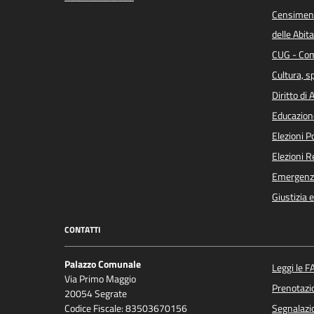
Censiment
delle Abita
CUG - Com
Cultura, s
Diritto di
Educazion
Elezioni 
Elezioni 
Emergenz
Giustizia 
CONTATTI
Palazzo Comunale
Leggi le F
Via Primo Maggio
Prenotaz
20054 Segrate
Codice Fiscale: 83503670156
Segnalazio