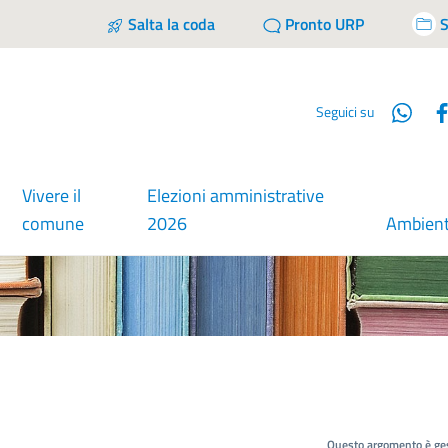
Salta la coda
Pronto URP
S
Wha
Seguici su
Vivere il
Elezioni amministrative
comune
2026
Ambien
Questo argomento è ges