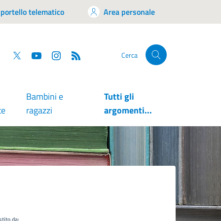
portello telematico
Area personale
tsapp
Facebook
Twitter
YouTube
RSS
Cerca
Bambini e
Tutti gli
te
ragazzi
argomenti...
tito da: