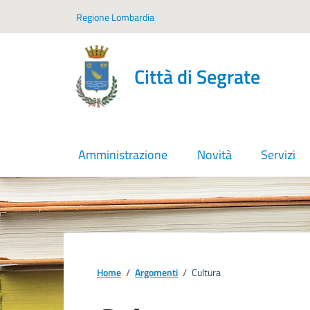
Vai ai contenuti
Vai al footer
Regione Lombardia
Città di Segrate
Amministrazione
Novità
Servizi
Home
/
Argomenti
/
Cultura