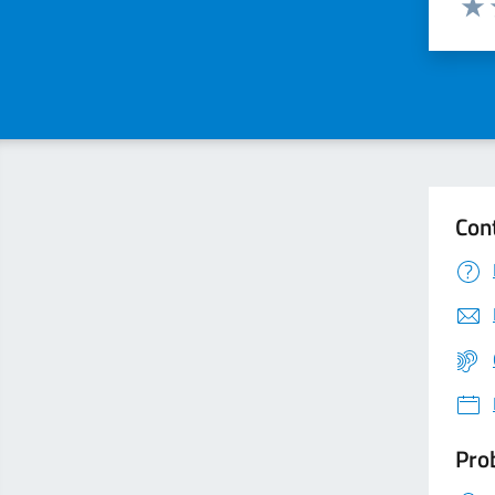
Valu
Con
Prob