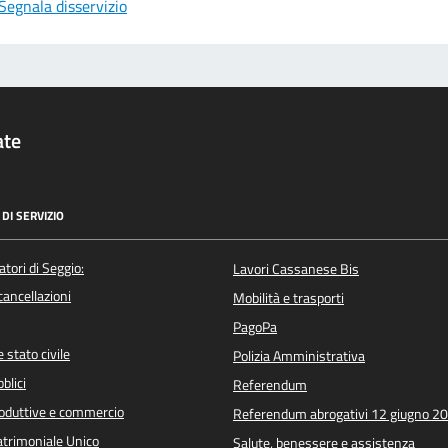
Segnala disservizio
ate
DI SERVIZIO
atori di Seggio:
Lavori Cassanese Bis
/cancellazioni
Mobilità e trasporti
PagoPa
 stato civile
Polizia Amministrativa
blici
Referendum
roduttive e commercio
Referendum abrogativi 12 giugno 2
trimoniale Unico
Salute, benessere e assistenza