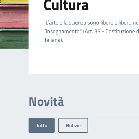
Cultura
Dettagli dell'arg
"L’arte e la scienza sono libere e libero ne
l’insegnamento" (Art. 33 - Costituzione 
Italiana).
Novità
Tutto
Notizie