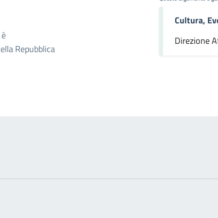
Cultura, Ev
omento
 è
Direzione Af
della Repubblica