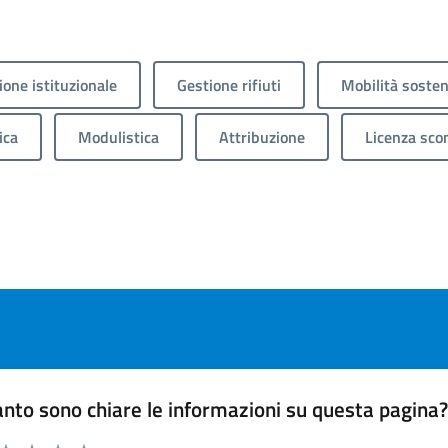
one istituzionale
Gestione rifiuti
Mobilità sosten
ica
Modulistica
Attribuzione
Licenza sco
nto sono chiare le informazioni su questa pagina
 da 1 a 5 stelle la pagina