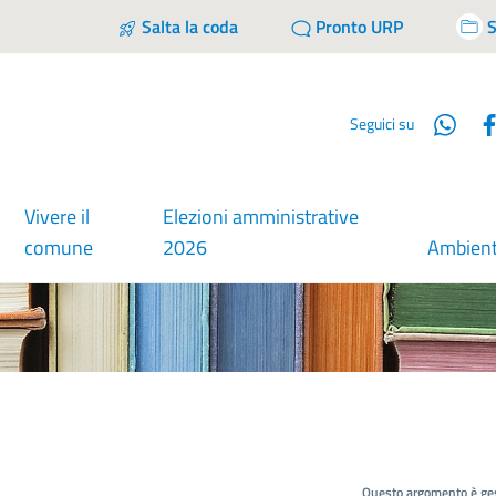
Salta la coda
Pronto URP
S
Wha
Seguici su
Vivere il
Elezioni amministrative
comune
2026
Ambien
Questo argomento è ges