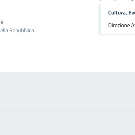
Cultura, Ev
omento
 è
Direzione Af
della Repubblica