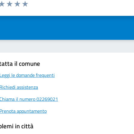
 da 1 a 5 stelle la pagina
ta 1 stelle su 5
Valuta 2 stelle su 5
Valuta 3 stelle su 5
Valuta 4 stelle su 5
Valuta 5 stelle su 5
tatta il comune
Leggi le domande frequenti
Richiedi assistenza
Chiama il numero 02269021
Prenota appuntamento
lemi in città