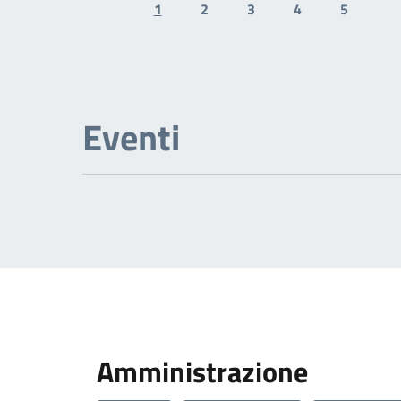
1
2
3
4
5
Previous page
N
Eventi
Amministrazione