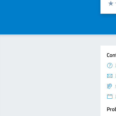
Valuta
Valu
Con
Prob