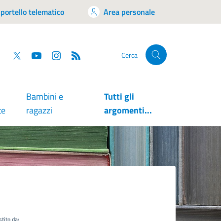
portello telematico
Area personale
tsapp
Facebook
Twitter
YouTube
RSS
Cerca
Bambini e
Tutti gli
te
ragazzi
argomenti...
tito da: