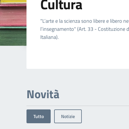
Cultura
Dettagli dell'arg
"L’arte e la scienza sono libere e libero ne
l’insegnamento" (Art. 33 - Costituzione 
Italiana).
Novità
Tutto
Notizie