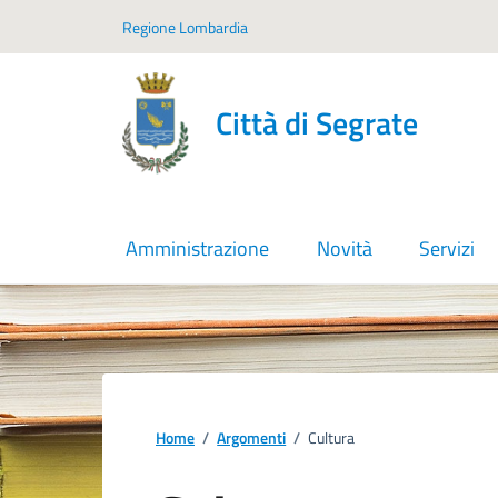
Vai ai contenuti
Vai al footer
Regione Lombardia
Città di Segrate
Amministrazione
Novità
Servizi
Home
/
Argomenti
/
Cultura