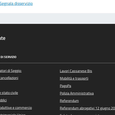
Segnala disservizio
ate
DI SERVIZIO
atori di Seggio:
Lavori Cassanese Bis
/cancellazioni
Mobilità e trasporti
PagoPa
 stato civile
Polizia Amministrativa
blici
Referendum
roduttive e commercio
Referendum abrogativi 12 giugno 2
trimoniale Unico