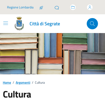
Vai ai contenuti
Vai al footer
Regione Lombardia
Città di Segrate
Home
/
Argomenti
/
Cultura
Cultura