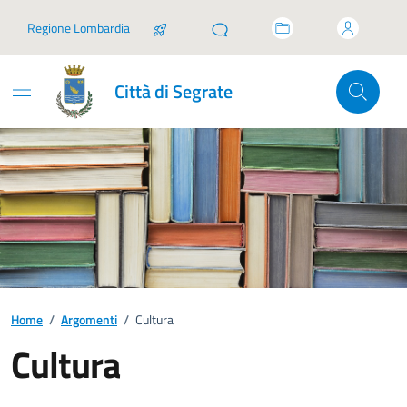
Vai ai contenuti
Vai al footer
Regione Lombardia
Città di Segrate
Home
/
Argomenti
/
Cultura
Cultura