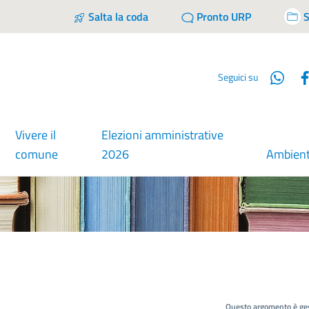
Salta la coda
Pronto URP
S
Wha
Seguici su
Vivere il
Elezioni amministrative
comune
2026
Ambien
Questo argomento è ges