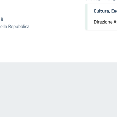
Cultura, Ev
omento
 è
Direzione Af
della Repubblica