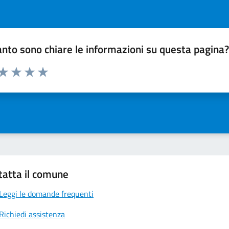
nto sono chiare le informazioni su questa pagina
 da 1 a 5 stelle la pagina
ta 1 stelle su 5
Valuta 2 stelle su 5
Valuta 3 stelle su 5
Valuta 4 stelle su 5
Valuta 5 stelle su 5
tatta il comune
Leggi le domande frequenti
Richiedi assistenza