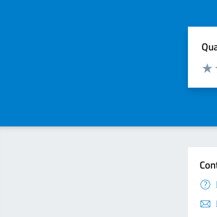
Qua
Valuta
Valu
Con