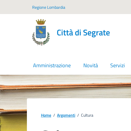
Vai ai contenuti
Vai al footer
Regione Lombardia
Città di Segrate
Amministrazione
Novità
Servizi
Home
/
Argomenti
/
Cultura