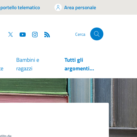
portello telematico
Area personale
tsapp
Facebook
Twitter
YouTube
RSS
Cerca
Bambini e
Tutti gli
te
ragazzi
argomenti...
tito da: