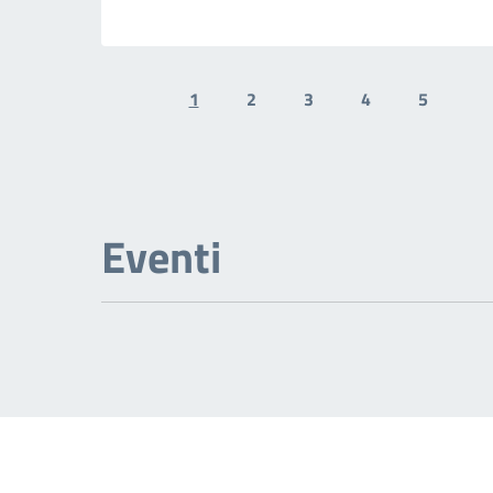
1
2
3
4
5
Previous page
N
Eventi