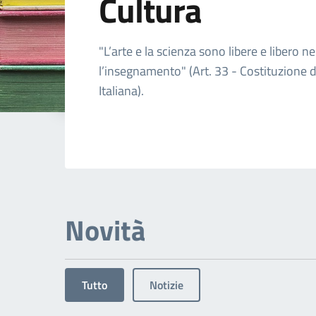
Cultura
Dettagli dell'arg
"L’arte e la scienza sono libere e libero ne
l’insegnamento" (Art. 33 - Costituzione 
Italiana).
Novità
Tutto
Notizie