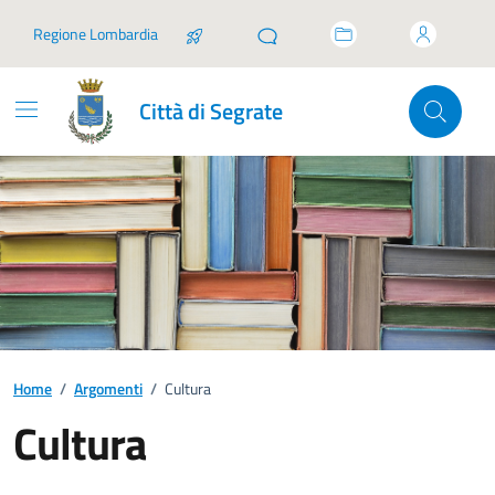
Vai ai contenuti
Vai al footer
Regione Lombardia
Città di Segrate
Home
/
Argomenti
/
Cultura
Cultura