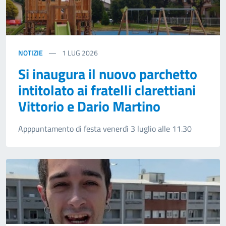
NOTIZIE
1
LUG 2026
Si inaugura il nuovo parchetto
intitolato ai fratelli clarettiani
Vittorio e Dario Martino
Apppuntamento di festa venerdì 3 luglio alle 11.30