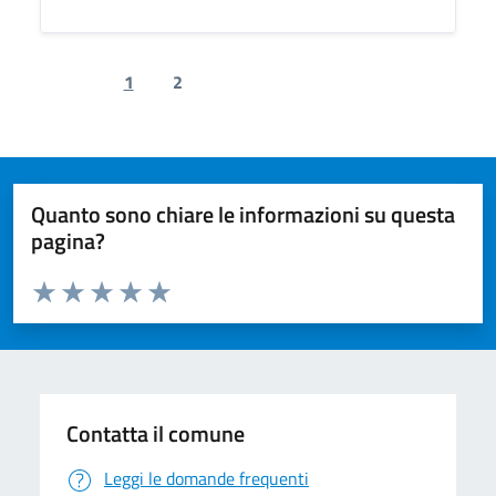
1
2
Previous page
Next page
Quanto sono chiare le informazioni su questa
pagina?
Valuta da 1 a 5 stelle la pagina
Valuta 1 stelle su 5
Valuta 2 stelle su 5
Valuta 3 stelle su 5
Valuta 4 stelle su 5
Valuta 5 stelle su 5
Contatta il comune
Leggi le domande frequenti