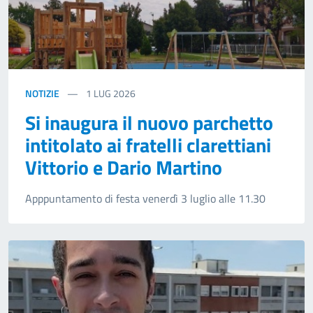
NOTIZIE
1
LUG 2026
Si inaugura il nuovo parchetto
intitolato ai fratelli clarettiani
Vittorio e Dario Martino
Apppuntamento di festa venerdì 3 luglio alle 11.30