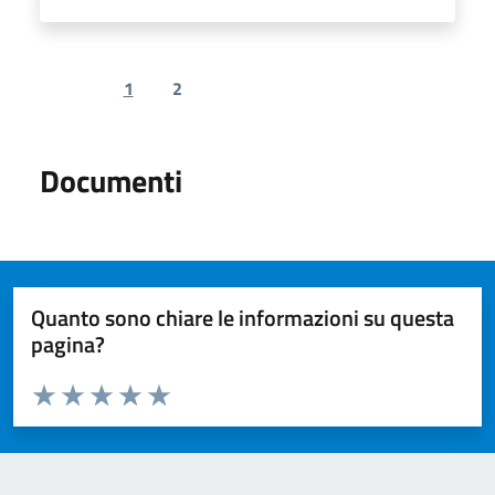
1
2
Previous page
Next page
Documenti
Quanto sono chiare le informazioni su questa
pagina?
Valuta da 1 a 5 stelle la pagina
Valuta 1 stelle su 5
Valuta 2 stelle su 5
Valuta 3 stelle su 5
Valuta 4 stelle su 5
Valuta 5 stelle su 5