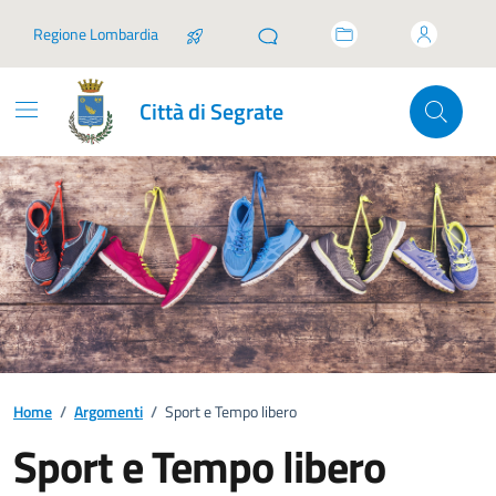
Vai ai contenuti
Vai al footer
Regione Lombardia
Città di Segrate
Home
/
Argomenti
/
Sport e Tempo libero
Sport e Tempo libero