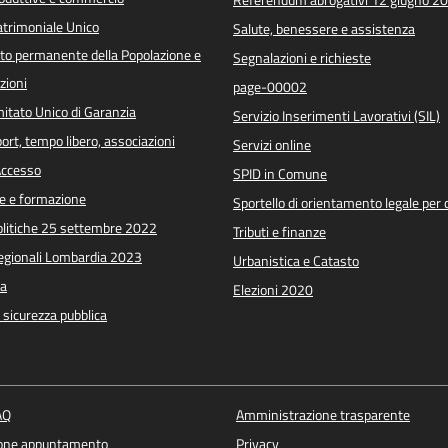
trimoniale Unico
Salute, benessere e assistenza
o permanente della Popolazione e
Segnalazioni e richieste
zioni
page-00002
itato Unico di Garanzia
Servizio Inserimenti Lavorativi (SIL)
port, tempo libero, associazioni
Servizi online
 Accesso
SPID in Comune
e e formazione
Sportello di orientamento legale per c
Politiche 25 settembre 2022
Tributi e finanze
Regionali Lombardia 2023
Urbanistica e Catasto
a
Elezioni 2020
e sicurezza pubblica
AQ
Amministrazione trasparente
ione appuntamento
Privacy