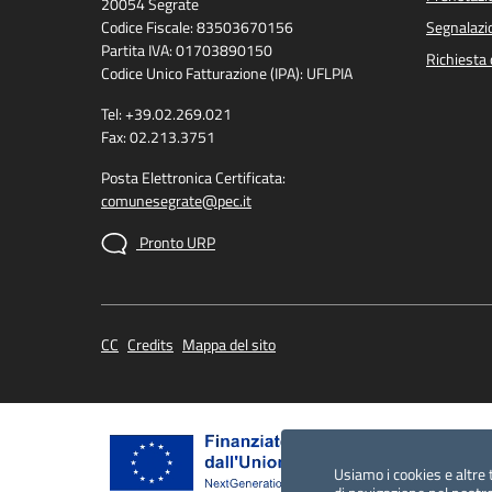
20054 Segrate
Codice Fiscale: 83503670156
Segnalazio
Partita IVA: 01703890150
Richiesta 
Codice Unico Fatturazione (IPA): UFLPIA
Tel: +39.02.269.021
Fax: 02.213.3751
Posta Elettronica Certificata:
comunesegrate@pec.it
Pronto URP
CC
Credits
Mappa del sito
Usiamo i cookies e altre 