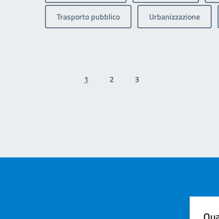
Trasporto pubblico
Urbanizzazione
1
2
3
Previous page
Next page
Qua