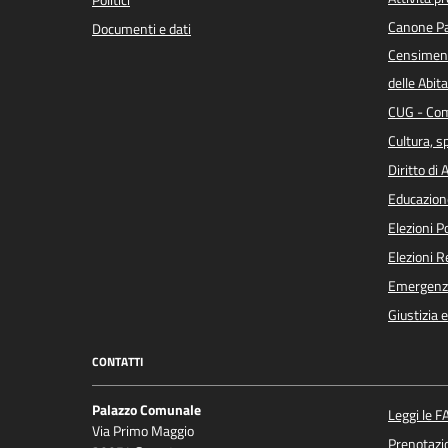
Canone Pa
Documenti e dati
Censiment
delle Abita
CUG - Com
Cultura, s
Diritto di
Educazion
Elezioni 
Elezioni 
Emergenz
Giustizia 
CONTATTI
Palazzo Comunale
Leggi le F
Via Primo Maggio
Prenotaz