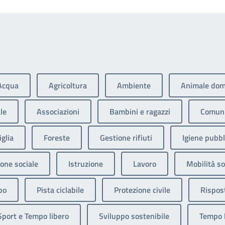
Acqua
Agricoltura
Ambiente
Animale dom
le
Associazioni
Bambini e ragazzi
Comuni
glia
Foreste
Gestione rifiuti
Igiene pubbl
ione sociale
Istruzione
Lavoro
Mobilità so
po
Pista ciclabile
Protezione civile
Rispos
Sport e Tempo libero
Sviluppo sostenibile
Tempo 