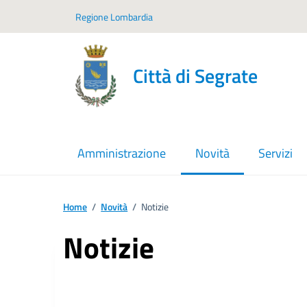
Vai ai contenuti
Vai al footer
Regione Lombardia
Città di Segrate
Amministrazione
Novità
Servizi
menu selezionato
Home
/
Novità
/
Notizie
Notizie