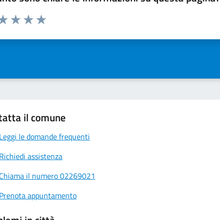
 da 1 a 5 stelle la pagina
ta 1 stelle su 5
Valuta 2 stelle su 5
Valuta 3 stelle su 5
Valuta 4 stelle su 5
Valuta 5 stelle su 5
tatta il comune
Leggi le domande frequenti
Richiedi assistenza
Chiama il numero 02269021
Prenota appuntamento