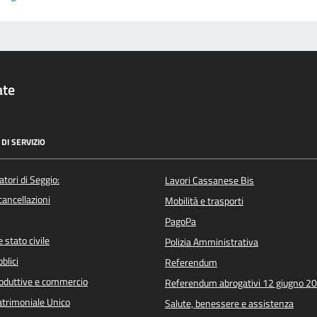
ate
DI SERVIZIO
atori di Seggio:
Lavori Cassanese Bis
/cancellazioni
Mobilità e trasporti
PagoPa
 stato civile
Polizia Amministrativa
blici
Referendum
roduttive e commercio
Referendum abrogativi 12 giugno 2
trimoniale Unico
Salute, benessere e assistenza