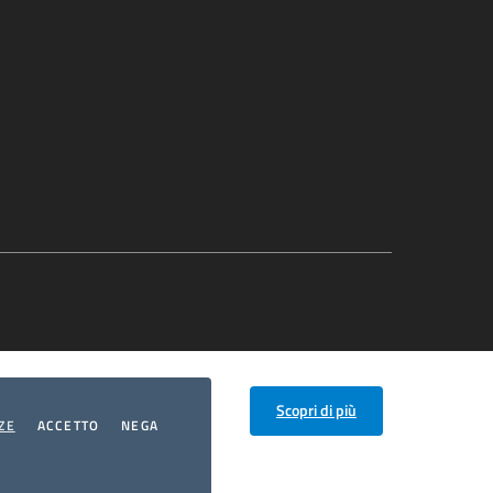
Scopri di più
COOKIES
I COOKIES
I COOKIES
ZE
ACCETTO
NEGA