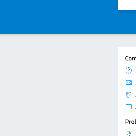
Valu
Con
Prob