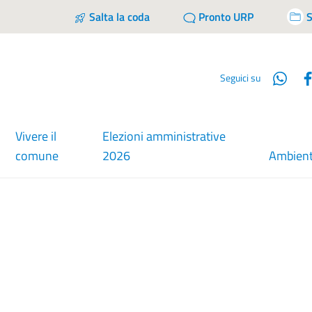
Salta la coda
Pronto URP
S
Wha
Seguici su
Vivere il
Elezioni amministrative
comune
2026
Ambien