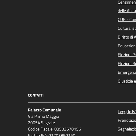
Censiment
delle Abita
CUG - Com
Cultura, s
Diritto di
Educazion
Elezioni 
Elezioni 
Emergenz
Giustizia 
CONTATTI
Palazzo Comunale
Leggi le F
Via Primo Maggio
Prenotaz
20054 Segrate
Codice Fiscale: 83503670156
Segnalazio
Partita IVA: 01703890150