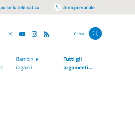
portello telematico
Area personale
tsapp
Facebook
Twitter
YouTube
RSS
Cerca
Bambini e
Tutti gli
te
ragazzi
argomenti...