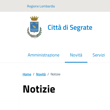
Vai ai contenuti
Vai al footer
Regione Lombardia
Città di Segrate
Amministrazione
Novità
Servizi
menu selezionato
Home
/
Novità
/
Notizie
Notizie