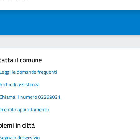
ta 1 stelle su 5
Valuta 2 stelle su 5
Valuta 3 stelle su 5
Valuta 4 stelle su 5
Valuta 5 stelle su 5
tatta il comune
Leggi le domande frequenti
Richiedi assistenza
Chiama il numero 02269021
Prenota appuntamento
lemi in città
Segnala disservizio