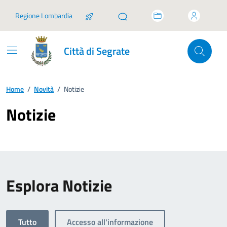
Vai ai contenuti
Vai al footer
Regione Lombardia
Città di Segrate
Home
/
Novità
/
Notizie
Notizie
Esplora Notizie
Tutto
Accesso all'informazione