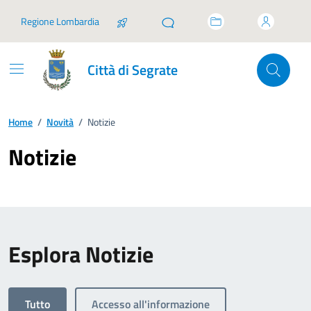
Vai ai contenuti
Vai al footer
Regione Lombardia
Città di Segrate
Home
/
Novità
/
Notizie
Notizie
Esplora Notizie
Tutto
Accesso all'informazione