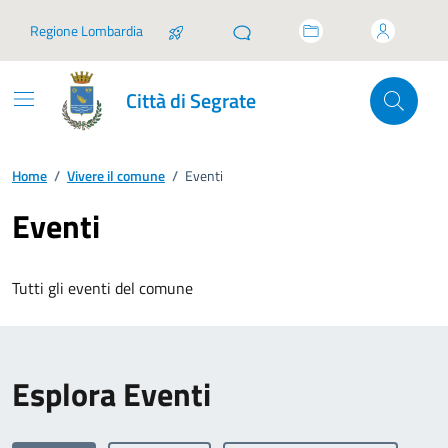
Vai ai contenuti
Vai al footer
Regione Lombardia
Città di Segrate
Home
/
Vivere il comune
/
Eventi
Eventi
Tutti gli eventi del comune
Esplora Eventi