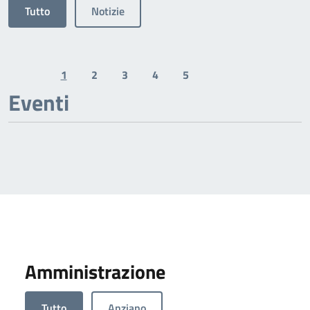
Tutto
Notizie
1
2
3
4
5
Previous page
Next page
Eventi
Amministrazione
Tutto
Anziano