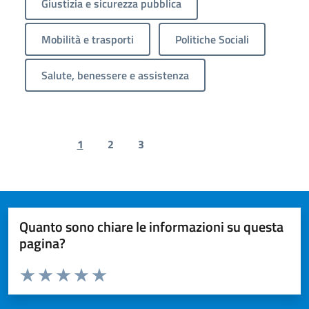
Giustizia e sicurezza pubblica
Mobilità e trasporti
Politiche Sociali
Salute, benessere e assistenza
1
2
3
Previous page
Next page
Quanto sono chiare le informazioni su questa
pagina?
Valuta da 1 a 5 stelle la pagina
Valuta 1 stelle su 5
Valuta 2 stelle su 5
Valuta 3 stelle su 5
Valuta 4 stelle su 5
Valuta 5 stelle su 5