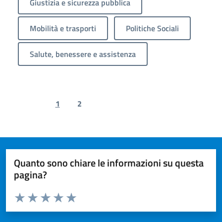
Giustizia e sicurezza pubblica
Mobilità e trasporti
Politiche Sociali
Salute, benessere e assistenza
1
2
Previous page
Next page
Quanto sono chiare le informazioni su questa
pagina?
Valuta da 1 a 5 stelle la pagina
Valuta 1 stelle su 5
Valuta 2 stelle su 5
Valuta 3 stelle su 5
Valuta 4 stelle su 5
Valuta 5 stelle su 5