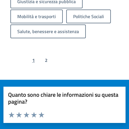
Giustizia e sicurezza pubblica
Mobilità e trasporti
Politiche Sociali
Salute, benessere e assistenza
1
2
Previous page
Next page
Quanto sono chiare le informazioni su questa
pagina?
Valuta da 1 a 5 stelle la pagina
Valuta 1 stelle su 5
Valuta 2 stelle su 5
Valuta 3 stelle su 5
Valuta 4 stelle su 5
Valuta 5 stelle su 5