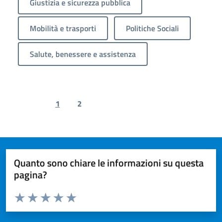
Giustizia e sicurezza pubblica
Mobilità e trasporti
Politiche Sociali
Salute, benessere e assistenza
1
2
Previous page
Next page
Quanto sono chiare le informazioni su questa
pagina?
Valuta da 1 a 5 stelle la pagina
Valuta 1 stelle su 5
Valuta 2 stelle su 5
Valuta 3 stelle su 5
Valuta 4 stelle su 5
Valuta 5 stelle su 5