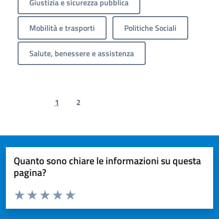
Giustizia e sicurezza pubblica
Mobilità e trasporti
Politiche Sociali
Salute, benessere e assistenza
1
2
Previous page
Next page
Quanto sono chiare le informazioni su questa
pagina?
Valuta da 1 a 5 stelle la pagina
Valuta 1 stelle su 5
Valuta 2 stelle su 5
Valuta 3 stelle su 5
Valuta 4 stelle su 5
Valuta 5 stelle su 5