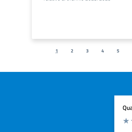
1
2
3
4
5
Previous page
Qua
Valuta
Valu