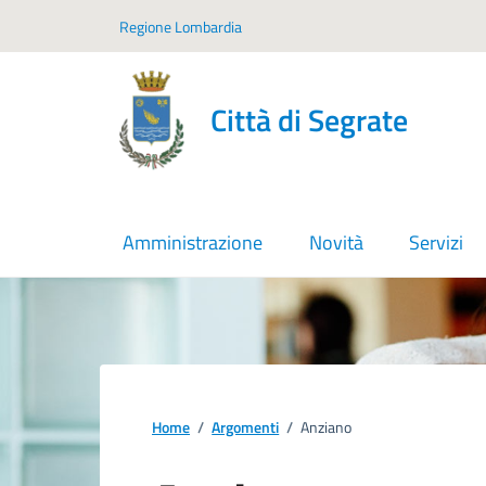
Vai ai contenuti
Vai al footer
Regione Lombardia
Città di Segrate
Amministrazione
Novità
Servizi
Home
/
Argomenti
/
Anziano