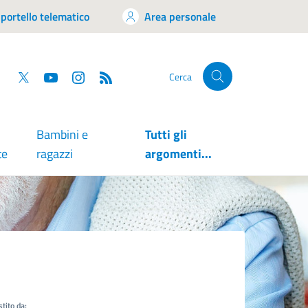
portello telematico
Area personale
tsapp
Facebook
Twitter
YouTube
RSS
Cerca
Bambini e
Tutti gli
te
ragazzi
argomenti...
tito da: