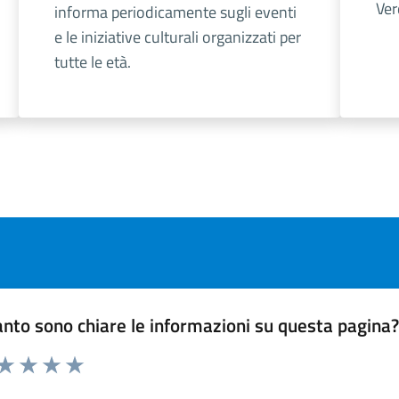
Ver
informa periodicamente sugli eventi
e le iniziative culturali organizzati per
tutte le età.
Next page
nto sono chiare le informazioni su questa pagina
 da 1 a 5 stelle la pagina
ta 1 stelle su 5
Valuta 2 stelle su 5
Valuta 3 stelle su 5
Valuta 4 stelle su 5
Valuta 5 stelle su 5