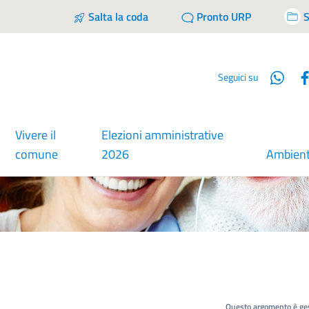
Salta la coda
Pronto URP
S
Wha
Seguici su
Vivere il
Elezioni amministrative
comune
2026
Ambien
Questo argomento è ges