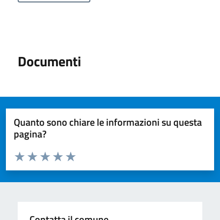
Documenti
Quanto sono chiare le informazioni su questa
pagina?
Valuta da 1 a 5 stelle la pagina
Valuta 1 stelle su 5
Valuta 2 stelle su 5
Valuta 3 stelle su 5
Valuta 4 stelle su 5
Valuta 5 stelle su 5
Contatta il comune