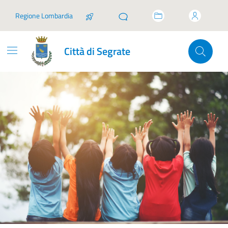
Vai ai contenuti
Vai al footer
Regione Lombardia
Città di Segrate