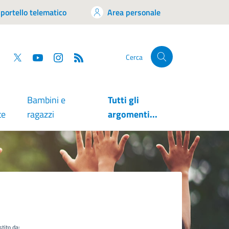
portello telematico
Area personale
tsapp
Facebook
Twitter
YouTube
RSS
Cerca
Bambini e
Tutti gli
te
ragazzi
argomenti...
tito da: