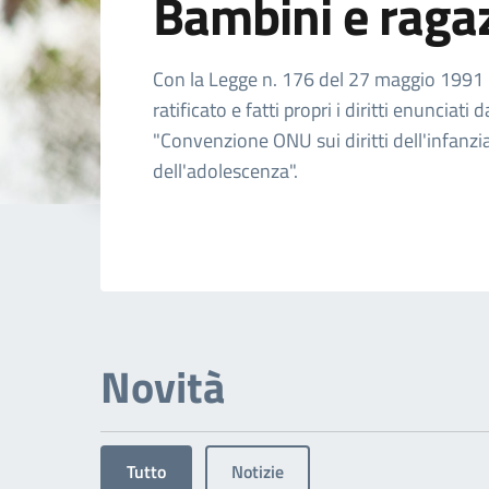
Bambini e raga
Dettagli dell'arg
Con la Legge n. 176 del 27 maggio 1991 l'
ratificato e fatti propri i diritti enunciati d
"Convenzione ONU sui diritti dell'infanzi
dell'adolescenza".
Novità
Tutto
Notizie