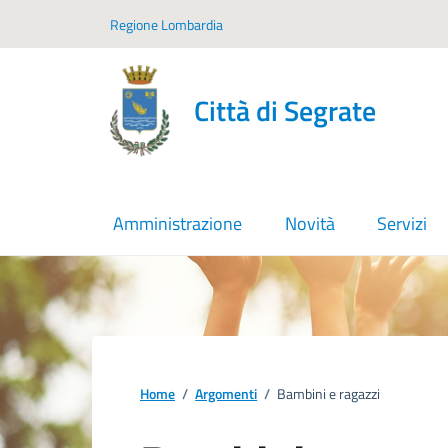
Vai ai contenuti
Vai al footer
Regione Lombardia
Città di Segrate
Amministrazione
Novità
Servizi
Home
/
Argomenti
/
Bambini e ragazzi