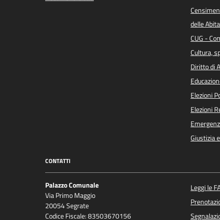
Censiment
delle Abita
CUG - Com
Cultura, s
Diritto di
Educazion
Elezioni 
Elezioni 
Emergenz
Giustizia 
CONTATTI
Palazzo Comunale
Leggi le F
Via Primo Maggio
Prenotaz
20054 Segrate
Codice Fiscale: 83503670156
Segnalazio