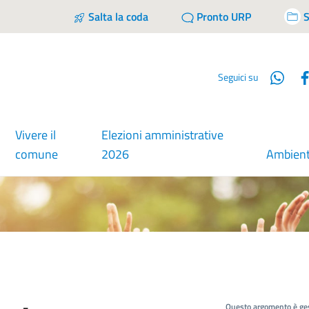
Salta la coda
Pronto URP
S
Wha
Seguici su
Vivere il
Elezioni amministrative
comune
2026
Ambien
Questo argomento è ges