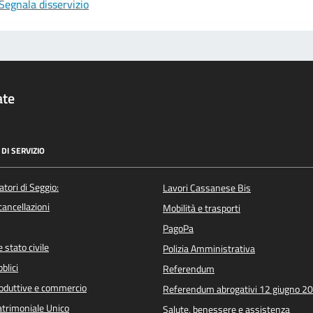
Segnala disservizio
ate
DI SERVIZIO
atori di Seggio:
Lavori Cassanese Bis
/cancellazioni
Mobilità e trasporti
PagoPa
 stato civile
Polizia Amministrativa
blici
Referendum
roduttive e commercio
Referendum abrogativi 12 giugno 2
trimoniale Unico
Salute, benessere e assistenza