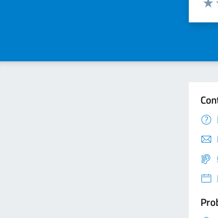
Valu
Con
Prob