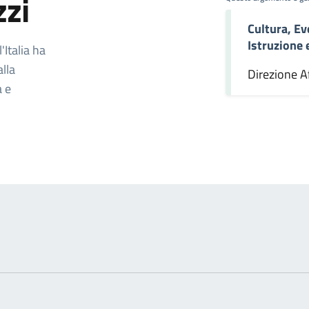
zzi
Cultura, Ev
omento
Istruzione
Italia ha
alla
Direzione Af
a e