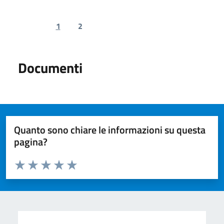
1
2
Previous page
Next page
Documenti
Quanto sono chiare le informazioni su questa
pagina?
Valuta da 1 a 5 stelle la pagina
Valuta 1 stelle su 5
Valuta 2 stelle su 5
Valuta 3 stelle su 5
Valuta 4 stelle su 5
Valuta 5 stelle su 5