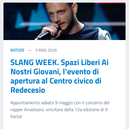
NOTIZIE
5
MAG 2026
SLANG WEEK. Spazi Liberi Ai
Nostri Giovani, l'evento di
apertura al Centro civico di
Redecesio
Appuntamento sabato 9 maggio con il concerto del
rapper Anastasio, vincitore della 12a edizione di X
Factor