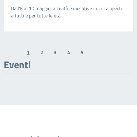
Dall'8 al 10 maggio, attività e iniziative in Città aperte
a tutti e per tutte le età
1
2
3
4
5
Previous page
Next page
Eventi