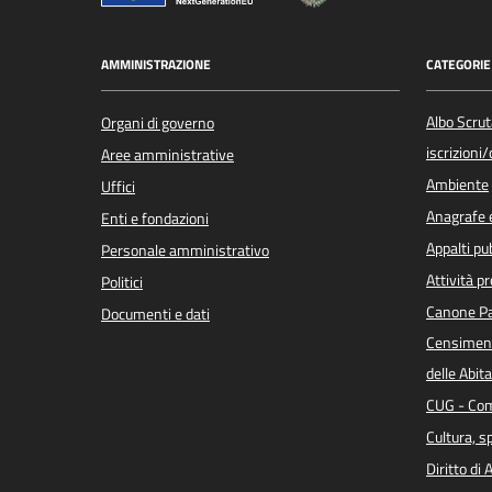
AMMINISTRAZIONE
CATEGORIE 
Albo Scrut
Organi di governo
iscrizioni
Aree amministrative
Ambiente
Uffici
Anagrafe e
Enti e fondazioni
Appalti pub
Personale amministrativo
Attività p
Politici
Canone Pa
Documenti e dati
Censiment
delle Abita
CUG - Com
Cultura, s
Diritto di