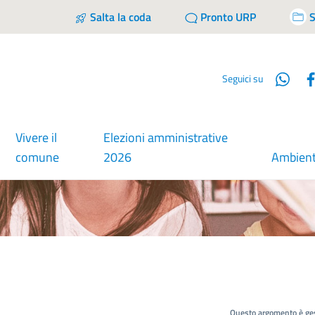
Salta la coda
Pronto URP
S
Wha
Seguici su
Vivere il
Elezioni amministrative
comune
2026
Ambien
Questo argomento è ges