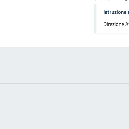
Istruzione
omento
Direzione Af