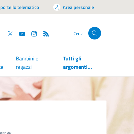
portello telematico
Area personale
tsapp
Facebook
Twitter
YouTube
RSS
Cerca
Bambini e
Tutti gli
te
ragazzi
argomenti...
tito da: