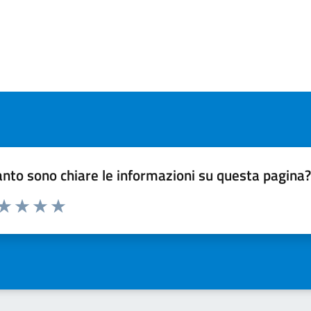
nto sono chiare le informazioni su questa pagina
 da 1 a 5 stelle la pagina
ta 1 stelle su 5
Valuta 2 stelle su 5
Valuta 3 stelle su 5
Valuta 4 stelle su 5
Valuta 5 stelle su 5