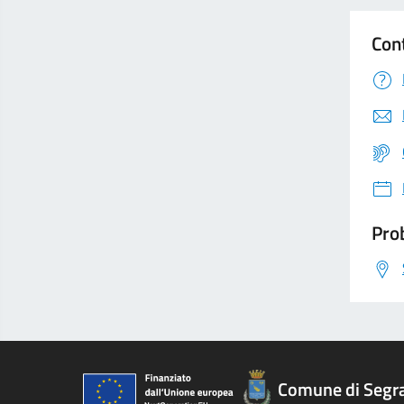
Con
Prob
Comune di Segr