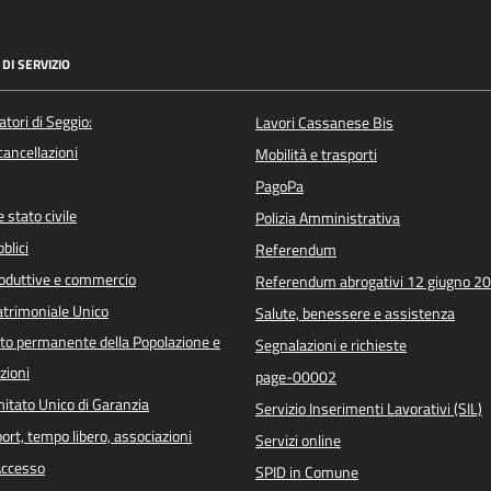
DI SERVIZIO
atori di Seggio:
Lavori Cassanese Bis
/cancellazioni
Mobilità e trasporti
PagoPa
 stato civile
Polizia Amministrativa
blici
Referendum
roduttive e commercio
Referendum abrogativi 12 giugno 2
trimoniale Unico
Salute, benessere e assistenza
o permanente della Popolazione e
Segnalazioni e richieste
zioni
page-00002
itato Unico di Garanzia
Servizio Inserimenti Lavorativi (SIL)
port, tempo libero, associazioni
Servizi online
 Accesso
SPID in Comune