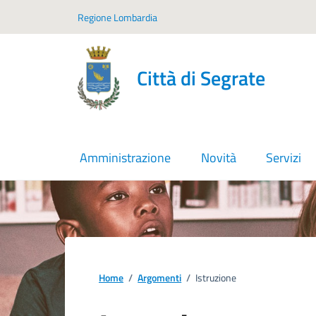
Vai ai contenuti
Vai al footer
Regione Lombardia
Città di Segrate
Amministrazione
Novità
Servizi
Home
/
Argomenti
/
Istruzione