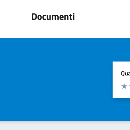
Documenti
Qua
Valuta
Valu