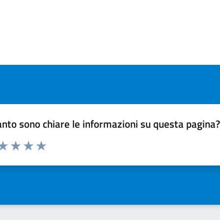
nto sono chiare le informazioni su questa pagina
 da 1 a 5 stelle la pagina
ta 1 stelle su 5
Valuta 2 stelle su 5
Valuta 3 stelle su 5
Valuta 4 stelle su 5
Valuta 5 stelle su 5