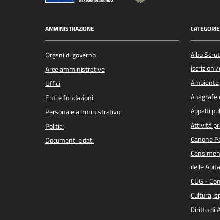
AMMINISTRAZIONE
CATEGORIE 
Albo Scrut
Organi di governo
iscrizioni
Aree amministrative
Ambiente
Uffici
Anagrafe e
Enti e fondazioni
Appalti pub
Personale amministrativo
Attività p
Politici
Canone Pa
Documenti e dati
Censiment
delle Abita
CUG - Com
Cultura, s
Diritto di