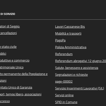
DI SERVIZIO
atori di Seggio:
Lavori Cassanese Bis
/cancellazioni
Mobilità e trasporti
PagoPa
 stato civile
Polizia Amministrativa
blici
Referendum
roduttive e commercio
Referendum abrogativi 12 giugno 2
trimoniale Unico
Salute, benessere e assistenza
o permanente della Popolazione e
Segnalazioni e richieste
zioni
page-00002
itato Unico di Garanzia
Servizio Inserimenti Lavorativi (SIL)
port, tempo libero, associazioni
Servizi online
 Accesso
SPID in Comune