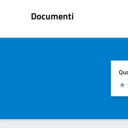
Documenti
Qua
Valuta
Valu