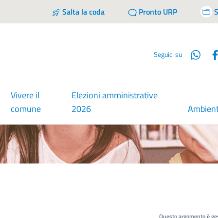
Salta la coda
Pronto URP
S
Wha
Seguici su
Vivere il
Elezioni amministrative
comune
2026
Ambien
Questo argomento è ges