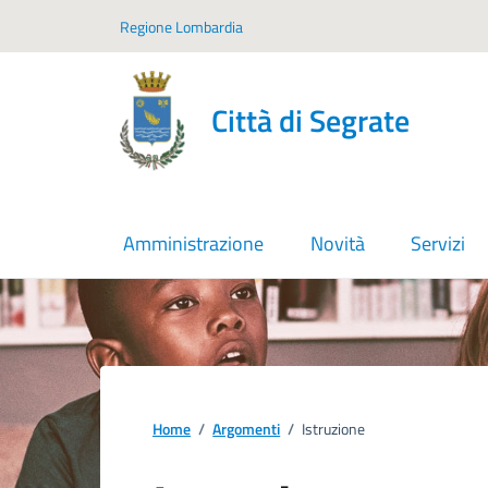
Vai ai contenuti
Vai al footer
Regione Lombardia
Città di Segrate
Amministrazione
Novità
Servizi
Home
/
Argomenti
/
Istruzione