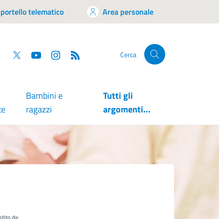
portello telematico
Area personale
tsapp
Facebook
Twitter
YouTube
RSS
Cerca
Bambini e
Tutti gli
te
ragazzi
argomenti...
tito da: