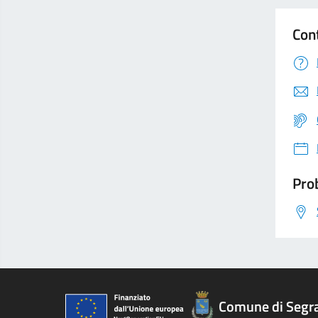
Con
Prob
Comune di Segr