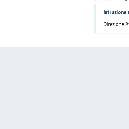
Istruzione
omento
Direzione Af